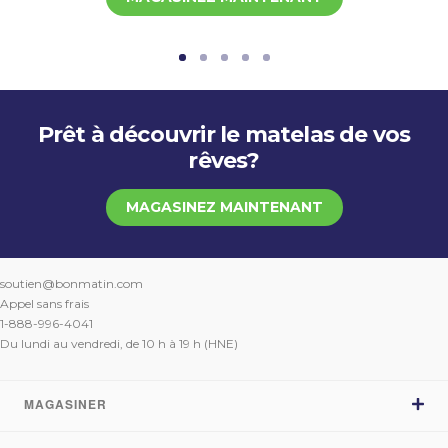
Prêt à découvrir le matelas de vos
rêves?
MAGASINEZ MAINTENANT
soutien@bonmatin.com
Appel sans frais
1-888-996-4041
Du lundi au vendredi, de 10 h à 19 h (HNE)
MAGASINER