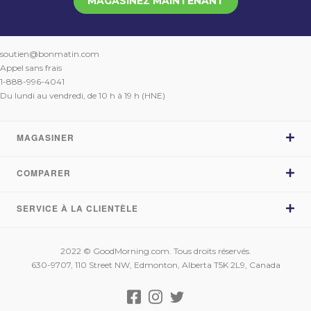
MAGASINEZ MAINTENANT
soutien@bonmatin.com
Appel sans frais
1-888-996-4041
Du lundi au vendredi, de 10 h à 19 h (HNE)
MAGASINER
COMPARER
Magasiner les matelas
Comparer les matelas
SERVICE À LA CLIENTÈLE
Sleep Country vs BonMatin.com
Commentaires
Brick vs BonMatin.com
Essai de 120 nuits
Mon compte
La Baie vs BonMatin.com
2022 © GoodMorning.com. Tous droits réservés.
Fabriqué au Canada
Suivi de ma commande
630-9707, 110 Street NW, Edmonton, Alberta T5K 2L9, Canada
Léon vs BonMatin.com
Financement
FAQ
À propos de nous