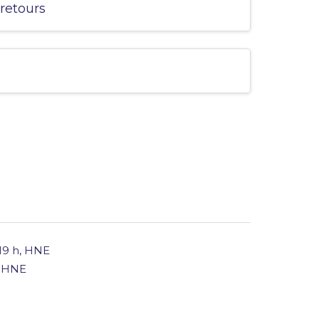
 retours
 19 h, HNE
h HNE