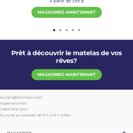
À partir de 399 $
MAGASINEZ MAINTENANT
Prêt à découvrir le matelas de vos
rêves?
MAGASINEZ MAINTENANT
soutien@bonmatin.com
Appel sans frais
1-888-996-4041
Du lundi au vendredi, de 10 h à 19 h (HNE)