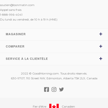
soutien@bonmatin.com
Appel sans frais
1-888-996-4041
Du lundi au vendredi, de 10 h à 19 h (HNE)
MAGASINER
COMPARER
Magasiner les matelas
Comparer les matelas
SERVICE À LA CLIENTÈLE
Sleep Country vs BonMatin.com
Commentaires
Brick vs BonMatin.com
Essai de 120 nuits
Mon compte
La Baie vs BonMatin.com
2022 © GoodMorning.com. Tous droits réservés.
Fabriqué au Canada
Suivi de ma commande
630-9707, 110 Street NW, Edmonton, Alberta T5K 2L9, Canada
Léon vs BonMatin.com
Financement
FAQ
À propos de nous
Contactez-nous
Promesse de prix
Fier d'être
Canadien