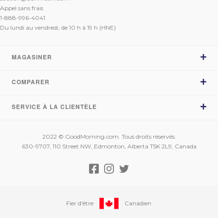
Appel sans frais
1-888-996-4041
Du lundi au vendredi, de 10 h à 19 h (HNE)
MAGASINER
COMPARER
Magasiner les matelas
Comparer les matelas
SERVICE À LA CLIENTÈLE
Sleep Country vs BonMatin.com
Commentaires
Brick vs BonMatin.com
Essai de 120 nuits
Mon compte
La Baie vs BonMatin.com
2022 © GoodMorning.com. Tous droits réservés.
Fabriqué au Canada
Suivi de ma commande
630-9707, 110 Street NW, Edmonton, Alberta T5K 2L9, Canada
Léon vs BonMatin.com
Financement
FAQ
À propos de nous
Contactez-nous
Promesse de prix
Fier d'être
Canadien
Conditions d’utilisation